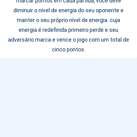
marcar pontos em cada partida, você deve
diminuir o nível de energia do seu oponente e
manter o seu próprio nível de energia. cuja
energia é redefinida primeiro perde e seu
adversário marca e vence o jogo com um total de
cinco pontos.