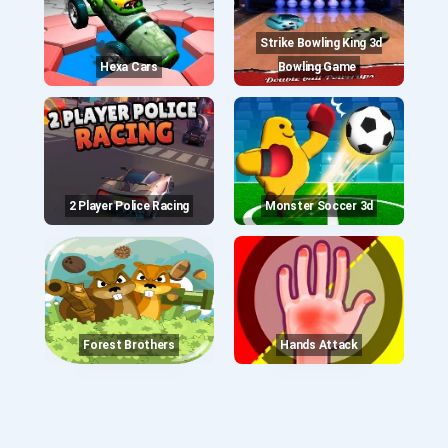
Strike Bowling King 3d
Hexa Cars
Bowling Game
2 Player Police Racing
Monster Soccer 3d
Forest Brothers
Hands Attack