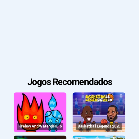
Jogos Recomendados
Fireboy And Watergirls.io
Basketball Legends 2020