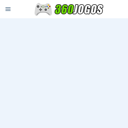
Open main menu