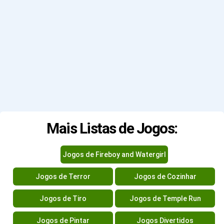
Mais Listas de Jogos:
Jogos de Fireboy and Watergirl
Jogos de Terror
Jogos de Cozinhar
Jogos de Tiro
Jogos de Temple Run
Jogos de Pintar
Jogos Divertidos