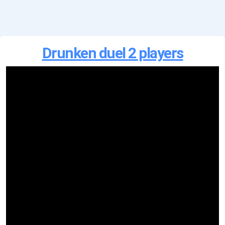
Drunken duel 2 players