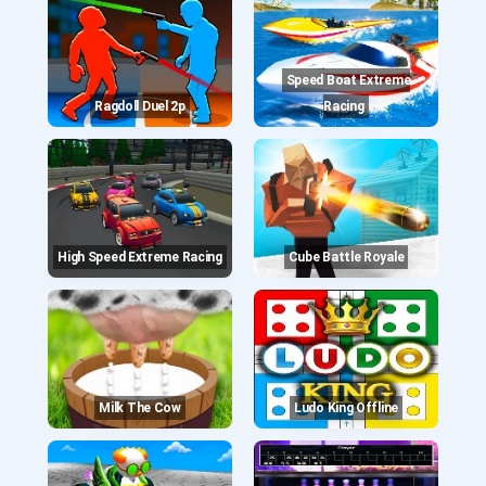
Speed Boat Extreme
Ragdoll Duel 2p
Racing
High Speed Extreme Racing
Cube Battle Royale
Milk The Cow
Ludo King Offline