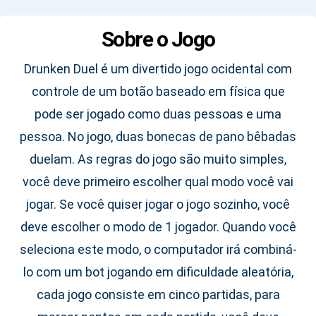
Sobre o Jogo
Drunken Duel é um divertido jogo ocidental com
controle de um botão baseado em física que
pode ser jogado como duas pessoas e uma
pessoa. No jogo, duas bonecas de pano bêbadas
duelam. As regras do jogo são muito simples,
você deve primeiro escolher qual modo você vai
jogar. Se você quiser jogar o jogo sozinho, você
deve escolher o modo de 1 jogador. Quando você
seleciona este modo, o computador irá combiná-
lo com um bot jogando em dificuldade aleatória,
cada jogo consiste em cinco partidas, para