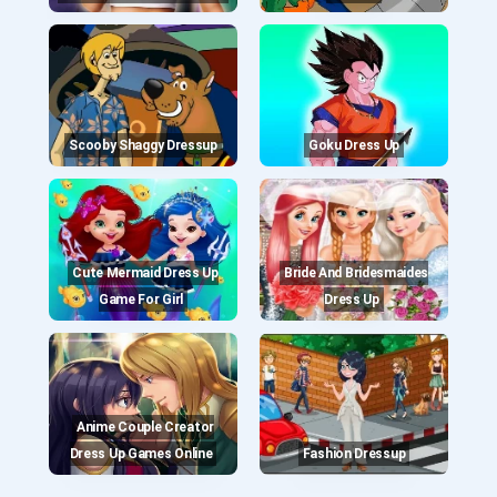
Scooby Shaggy Dressup
Goku Dress Up
Cute Mermaid Dress Up
Bride And Bridesmaides
Game For Girl
Dress Up
Anime Couple Creator
Dress Up Games Online
Fashion Dressup