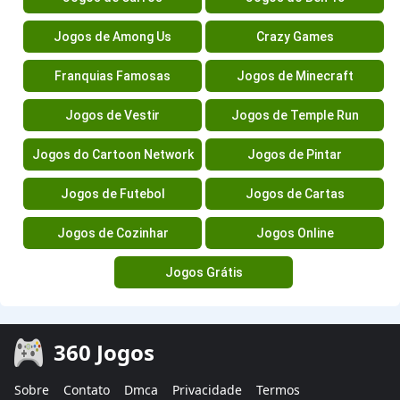
Jogos de Among Us
Crazy Games
Franquias Famosas
Jogos de Minecraft
Jogos de Vestir
Jogos de Temple Run
Jogos do Cartoon Network
Jogos de Pintar
Jogos de Futebol
Jogos de Cartas
Jogos de Cozinhar
Jogos Online
Jogos Grátis
360 Jogos
Sobre
Contato
Dmca
Privacidade
Termos