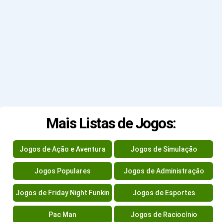
Mais Listas de Jogos:
Jogos de Ação e Aventura
Jogos de Simulação
Jogos Populares
Jogos de Administração
Jogos de Friday Night Funkin
Jogos de Esportes
Pac Man
Jogos de Raciocínio