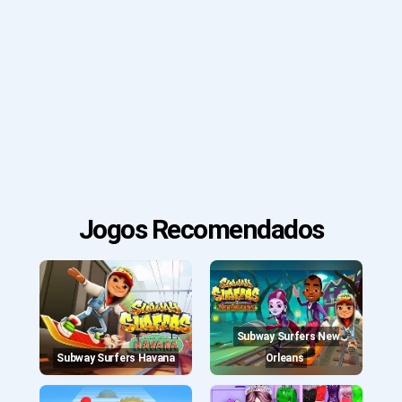
Jogos Recomendados
Subway Surfers New
Subway Surfers Havana
Orleans