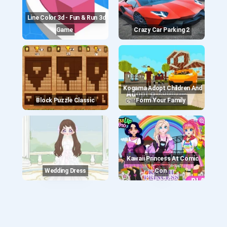
Line Color 3d - Fun & Run 3d
Game
Crazy Car Parking 2
Kogama Adopt Children And
Block Puzzle Classic
Form Your Family
Kawaii Princess At Comic
Wedding Dress
Con