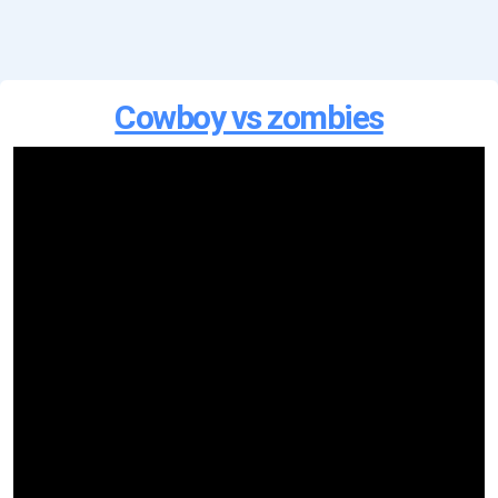
Cowboy vs zombies