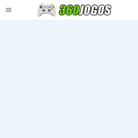
Open main menu