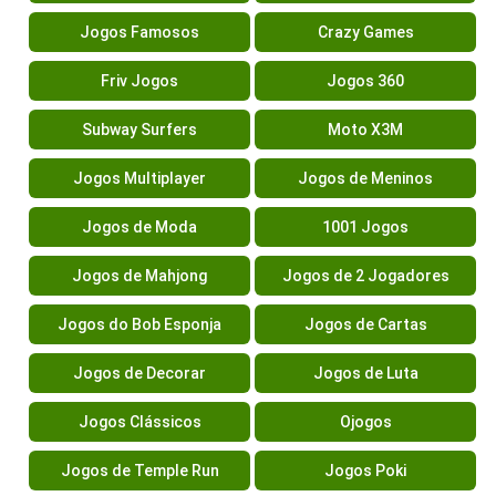
Jogos Famosos
Crazy Games
Friv Jogos
Jogos 360
Subway Surfers
Moto X3M
Jogos Multiplayer
Jogos de Meninos
Jogos de Moda
1001 Jogos
Jogos de Mahjong
Jogos de 2 Jogadores
Jogos do Bob Esponja
Jogos de Cartas
Jogos de Decorar
Jogos de Luta
Jogos Clássicos
Ojogos
Jogos de Temple Run
Jogos Poki