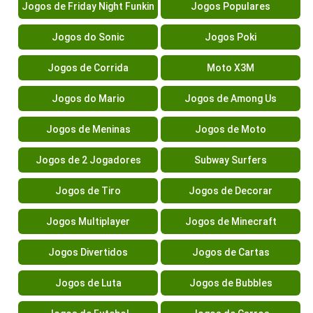
Jogos de Friday Night Funkin
Jogos Populares
Jogos do Sonic
Jogos Poki
Jogos de Corrida
Moto X3M
Jogos do Mario
Jogos de Among Us
Jogos de Meninas
Jogos de Moto
Jogos de 2 Jogadores
Subway Surfers
Jogos de Tiro
Jogos de Decorar
Jogos Multiplayer
Jogos de Minecraft
Jogos Divertidos
Jogos de Cartas
Jogos de Luta
Jogos de Bubbles