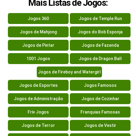
Mais Listas de Jogos:
Jogos 360
Jogos de Temple Run
Jogos de Mahjong
Jogos do Bob Esponja
Jogos de Pintar
Jogos de Fazenda
1001 Jogos
Jogos de Dragon Ball
Jogos de Fireboy and Watergirl
Jogos de Esportes
Jogos Famosos
Jogos de Administração
Jogos de Cozinhar
Friv Jogos
Franquias Famosas
Jogos de Terror
Jogos de Vestir