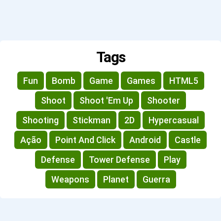
Tags
Fun
Bomb
Game
Games
HTML5
Shoot
Shoot 'Em Up
Shooter
Shooting
Stickman
2D
Hypercasual
Ação
Point And Click
Android
Castle
Defense
Tower Defense
Play
Weapons
Planet
Guerra