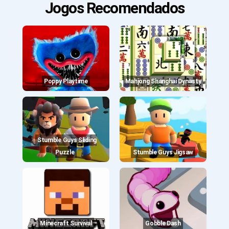
Jogos Recomendados
Poppy Playtime
Mahjong Shanghai Dynasty
Stumble Guys Sliding
Puzzle
Stumble Guys Jigsaw
Minecraft Survival
Gobble Dash