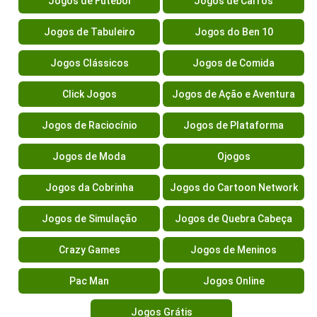
Jogos de Futebol
Jogos de Carros
Jogos de Tabuleiro
Jogos do Ben 10
Jogos Clássicos
Jogos de Comida
Click Jogos
Jogos de Ação e Aventura
Jogos de Raciocínio
Jogos de Plataforma
Jogos de Moda
Ojogos
Jogos da Cobrinha
Jogos do Cartoon Network
Jogos de Simulação
Jogos de Quebra Cabeça
Crazy Games
Jogos de Meninos
Pac Man
Jogos Online
Jogos Grátis