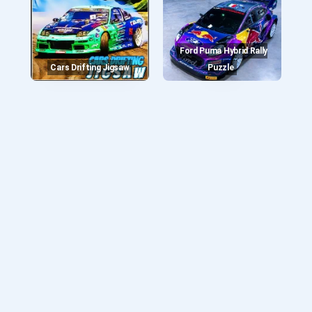
Ford Puma Hybrid Rally
Cars Drifting Jigsaw
Puzzle