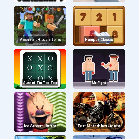
Minecraft Hidden Items
Numpuz Classic
Sunset Tic Tac Toe
Mr Fight
Ice Scream Horror
Fast Motorbikes Jigsaw