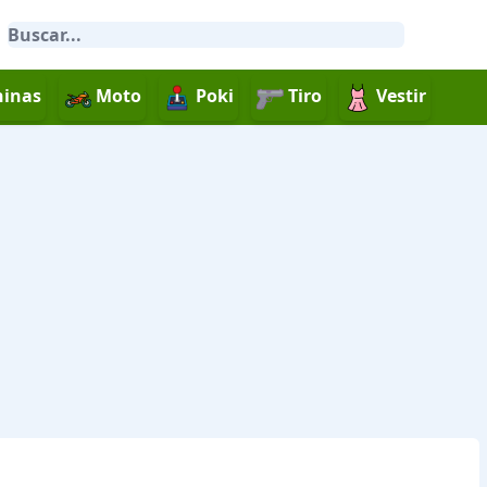
inas
Moto
Poki
Tiro
Vestir