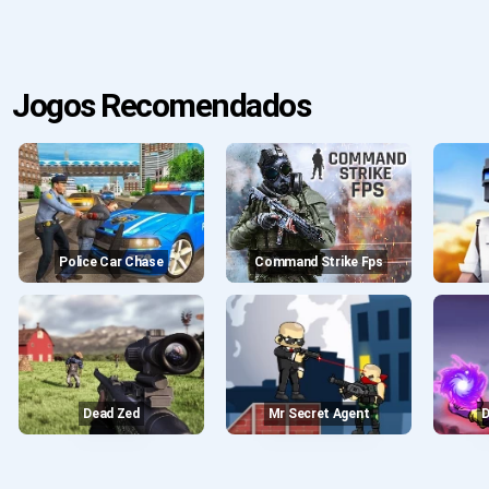
Jogos Recomendados
Police Car Chase
Command Strike Fps
Dead Zed
Mr Secret Agent