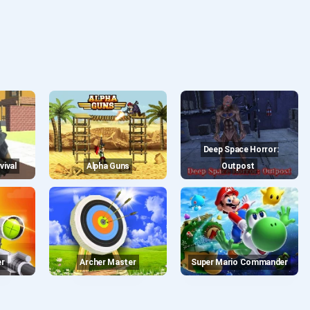
Deep Space Horror:
vival
Alpha Guns
Outpost
er
Archer Master
Super Mario Commander