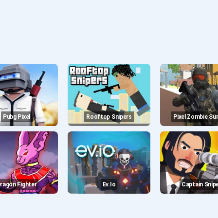
Pubg Pixel
Rooftop Snipers
Pixel Zombie Sur
Dragon Fighter
Ev.io
Captain Snip