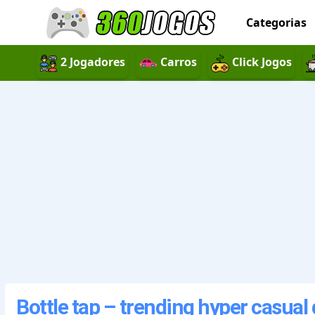
Categorias
2 Jogadores
Carros
Click Jogos
Bottle tap – trending hyper casua