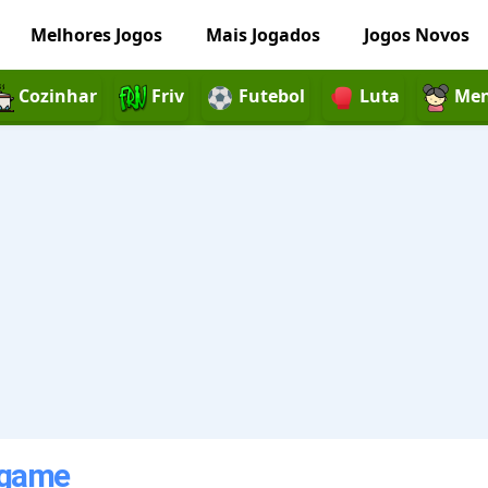
Melhores Jogos
Mais Jogados
Jogos Novos
Cozinhar
Friv
Futebol
Luta
Men
l game