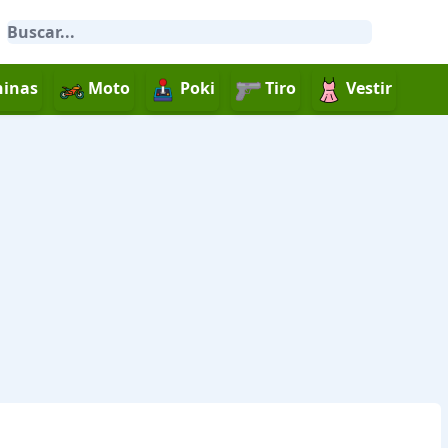
inas
Moto
Poki
Tiro
Vestir