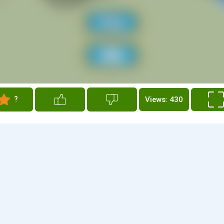
?
Views: 430