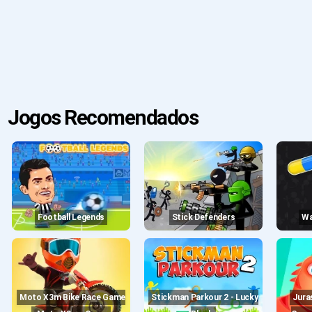
Jogos Recomendados
Football Legends
Stick Defenders
Moto X3m Bike Race Game
Stickman Parkour 2 - Lucky
Jurassic Dig - Dinosaur