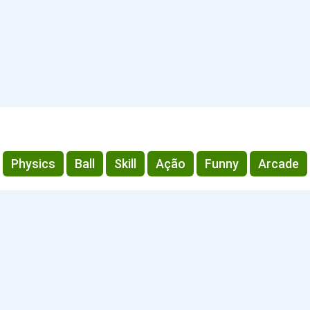
Physics
Ball
Skill
Ação
Funny
Arcade