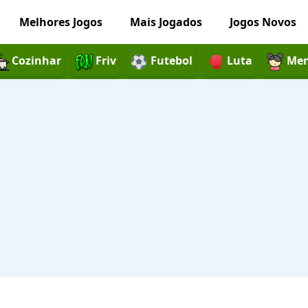
Melhores Jogos
Mais Jogados
Jogos Novos
Cozinhar
Friv
Futebol
Luta
Men