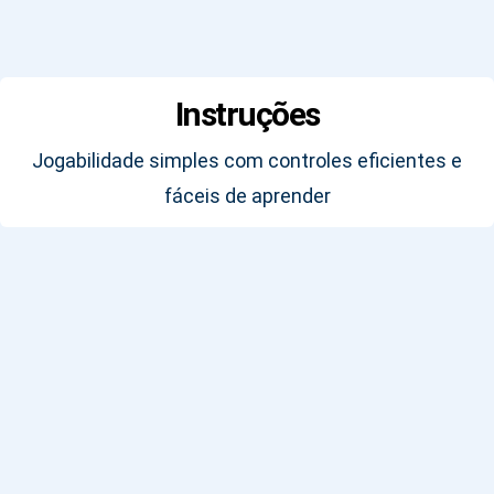
Instruções
Jogabilidade simples com controles eficientes e
fáceis de aprender