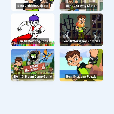
Ben10 Hidden Objects
Ben 10 Gravity Skater
Ben 10 Coloring Book
Ben 10 World War Zombies
Ben 10 Steam Camp Game
Ben 10 Jigsaw Puzzle