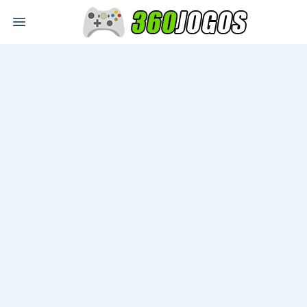
Open main menu