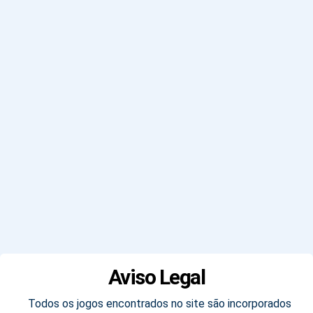
Aviso Legal
Todos os jogos encontrados no site são incorporados