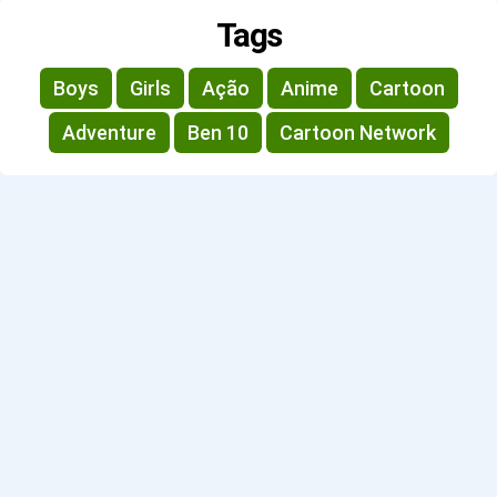
Tags
Boys
Girls
Ação
Anime
Cartoon
Adventure
Ben 10
Cartoon Network