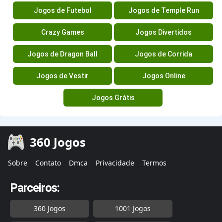
Jogos de Futebol
Jogos de Temple Run
Crazy Games
Jogos Divertidos
Jogos de Dragon Ball
Jogos de Corrida
Jogos de Vestir
Jogos Online
Jogos Grátis
360 Jogos
Sobre
Contato
Dmca
Privacidade
Termos
Parceiros:
360 Jogos
1001 Jogos