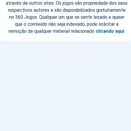
através de outros sites. Os jogos são propriedade dos seus
respectivos autores e são disponibilizados gratuitamente
no 360 Jogos. Qualquer um que se sentir lesado e quiser
que o conteúdo não seja indexado, pode solicitar a
remoção de qualquer material relacionado
clicando aqui
.