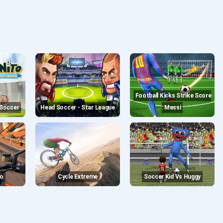
Football Kicks Strike Score
 Soccer
Head Soccer - Star League
: Messi
Go
Cycle Extreme
Soccer Kid Vs Huggy