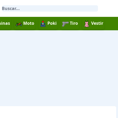
inas
Moto
Poki
Tiro
Vestir