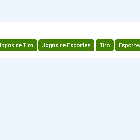
Jogos de Tiro
Jogos de Esportes
Tiro
Esporte