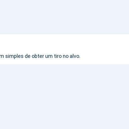
m simples de obter um tiro no alvo.