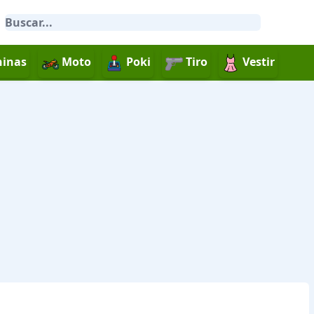
inas
Moto
Poki
Tiro
Vestir