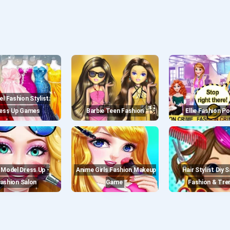
ess Up Games
Barbie Teen Fashion
Ellie Fashion Po
Anime Girls Fashion Makeup
Hair Stylist Diy Salon -
ashion Salon
Game
Fashion & Tre