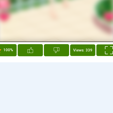
100%
Views: 339