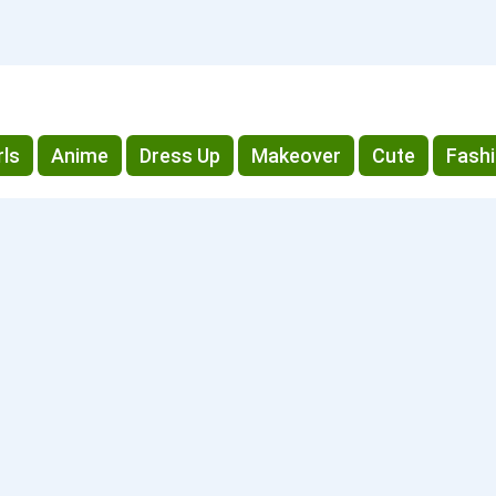
rls
Anime
Dress Up
Makeover
Cute
Fash