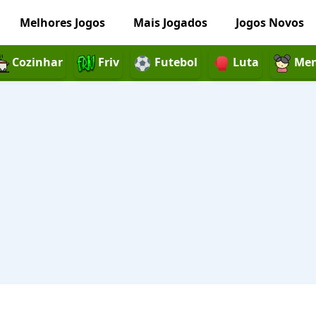
Melhores Jogos
Mais Jogados
Jogos Novos
Cozinhar
Friv
Futebol
Luta
Men