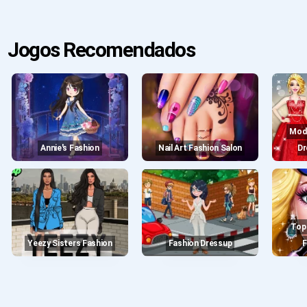
Jogos Recomendados
Model Fashion Stylist:
Annie's Fashion
Nail Art Fashion Salon
Dr
Top Model Dress Up -
Yeezy Sisters Fashion
Fashion Dressup
F