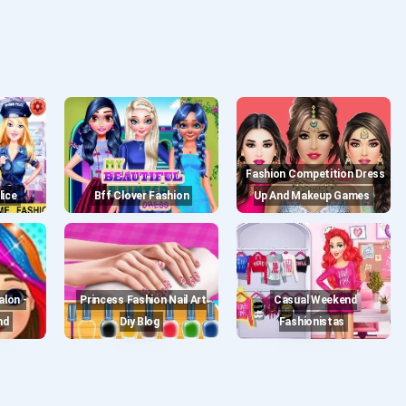
Fashion Competition Dress
lice
Bff Clover Fashion
Up And Makeup Games
Princess Fashion Nail Art
Casual Weekend
nd
Diy Blog
Fashionistas